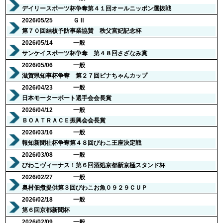
デイリースポーツ杯争奪第４１回オールニッポン選抜戦
2026/05/25
ＧⅡ
第７０回結核予防事業協賛 秩父宮妃記念杯
2026/05/14
一般
サンケイスポーツ杯争奪 第４８回さざなみ賞
2026/05/06
一般
滋賀県知事杯争奪 第２７回ビナちゃんカップ
2026/04/23
一般
日本モーターボート選手会会長賞
2026/04/12
一般
ＢＯＡＴＲＡＣＥ振興会会長賞
2026/03/16
一般
報知新聞社杯争奪第４８回びわこ王座決定戦
2026/03/08
一般
びわこヴィーナス！第６回酒処京都新京極スタンド杯
2026/02/27
一般
奥村佃煮提供第３回びわこお魚０９２９ＣＵＰ
2026/02/18
一般
第６回京都新聞杯
2026/02/09
一般