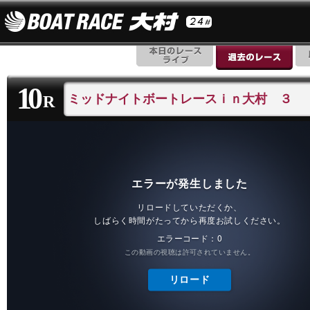
10
ミッドナイトボートレースｉｎ大村 ３
R