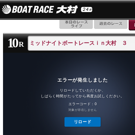
10
ミッドナイトボートレースｉｎ大村 ３
R