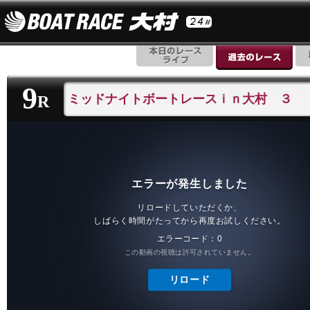
9
ミッドナイトボートレースｉｎ大村 ３
R