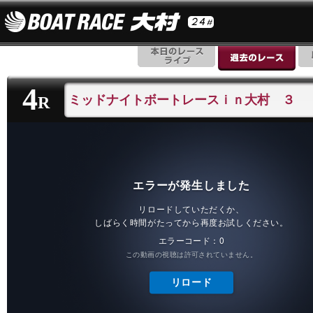
4
ミッドナイトボートレースｉｎ大村 ３
R