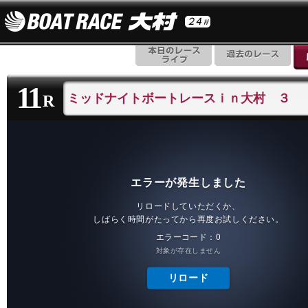
11
ミッドナイトボートレースｉｎ大村 ３
R