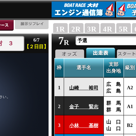
1
R
2
R
3
R
4
R
5
R
7
6/7
予選
R
村 ３
【２日目】
支部
枠
選手名
級別
出身地
広 島
1
A2
山崎 裕司
広 島
群 馬
2
A1
金子 賢志
群 馬
山 口
3
B2
小林 基樹
山 口