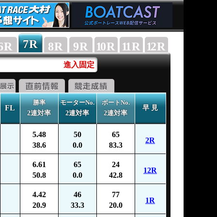
7
R
6
R
8
R
9
R
10
R
11
R
12
R
進入固定
勝率
モーターNo.
ボートNo.
FL
早 見
2連対率
2連対率
2連対率
5.48
50
65
2R
38.6
0.0
83.3
6.61
65
24
12R
50.8
0.0
42.8
4.42
46
77
1R
20.9
33.3
20.0