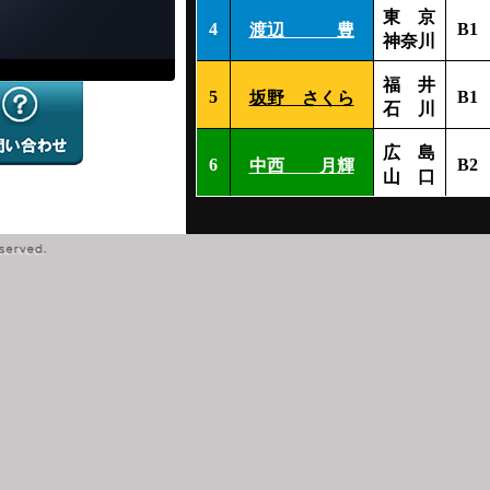
東 京
4
B1
渡辺 豊
神奈川
福 井
5
B1
坂野 さくら
石 川
広 島
6
B2
中西 月輝
山 口