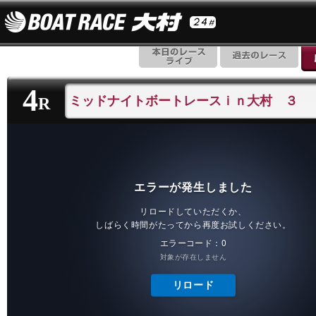
4
ミッドナイトボートレースｉｎ大村 ３
R