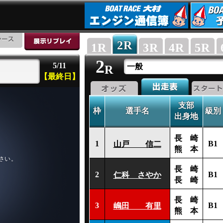
2
R
1
R
3
R
4
R
5
R
2
5/11
一般
R
【最終日】
支部
枠
選手名
級別
出身地
長 崎
1
B1
山戸 信二
熊 本
長 崎
2
B1
仁科 さやか
長 崎
長 崎
3
B1
嶋田 有里
熊 本