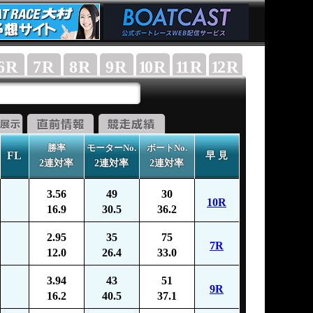
6
R
7
R
8
R
9
R
10
R
11
R
12
R
勝率
モーターNo.
ボートNo.
FL
早 見
2連対率
2連対率
2連対率
3.56
49
30
10R
16.9
30.5
36.2
2.95
35
75
7R
12.0
26.4
33.0
3.94
43
51
9R
16.2
40.5
37.1