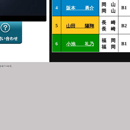
岡 山
4
B1
阪本 勇介
岡 山
長 崎
5
B2
山田 陽翔
長 崎
福 岡
6
B1
小池 礼乃
福 岡