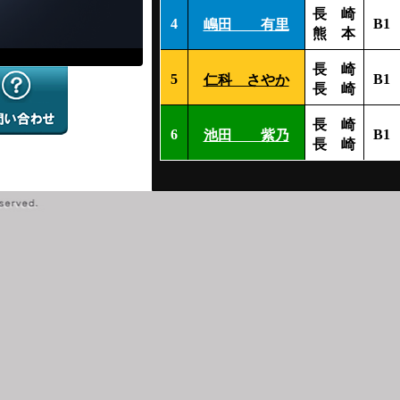
長 崎
4
B1
嶋田 有里
熊 本
長 崎
5
B1
仁科 さやか
長 崎
長 崎
6
B1
池田 紫乃
長 崎