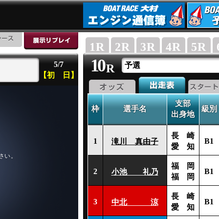
1
R
2
R
3
R
4
R
5
R
10
5/7
予選
R
【初 日】
支部
枠
選手名
級別
出身地
長 崎
1
B1
滝川 真由子
愛 知
福 岡
2
B1
小池 礼乃
福 岡
長 崎
3
B1
中北 涼
愛 知