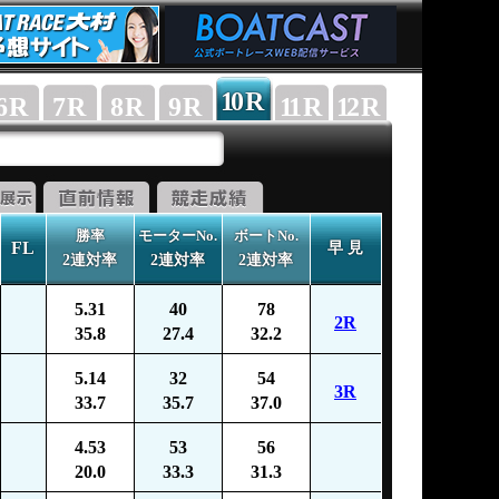
10
R
6
R
7
R
8
R
9
R
11
R
12
R
勝率
モーターNo.
ボートNo.
FL
早 見
2連対率
2連対率
2連対率
5.31
40
78
2R
35.8
27.4
32.2
5.14
32
54
3R
33.7
35.7
37.0
4.53
53
56
20.0
33.3
31.3