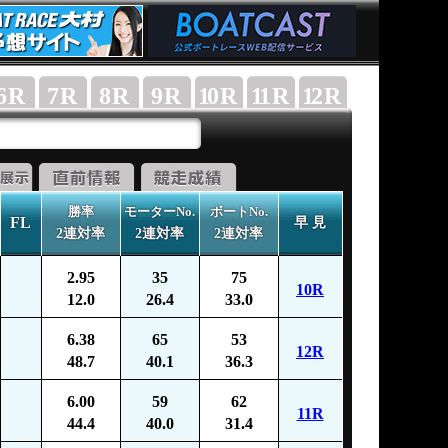
6
R
7
R
8
R
9
R
10
R
11
R
12
R
勝率
モーターNo.
ボートNo.
FL
早 見
2連対率
2連対率
2連対率
2.95
35
75
10R
12.0
26.4
33.0
6.38
65
53
12R
48.7
40.1
36.3
6.00
59
62
11R
44.4
40.0
31.4