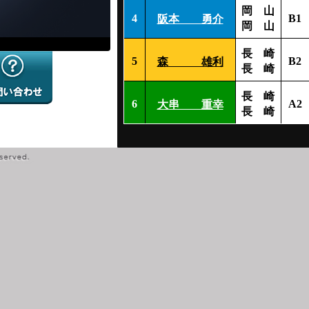
岡 山
4
B1
阪本 勇介
岡 山
長 崎
5
B2
森 雄利
長 崎
長 崎
6
A2
大串 重幸
長 崎