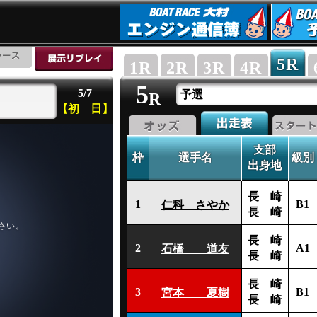
5
R
1
R
2
R
3
R
4
R
5
5/7
予選
R
【初 日】
支部
枠
選手名
級別
出身地
長 崎
1
B1
仁科 さやか
長 崎
長 崎
2
A1
石橋 道友
長 崎
長 崎
3
B1
宮本 夏樹
長 崎