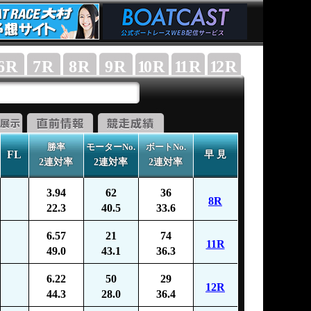
6
R
7
R
8
R
9
R
10
R
11
R
12
R
勝率
モーターNo.
ボートNo.
FL
早 見
2連対率
2連対率
2連対率
3.94
62
36
8R
22.3
40.5
33.6
6.57
21
74
11R
49.0
43.1
36.3
6.22
50
29
12R
44.3
28.0
36.4