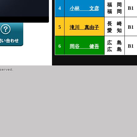
福 岡
4
B1
小林 文彦
福 岡
長 崎
5
B1
滝川 真由子
愛 知
広 島
6
B1
岡谷 健吾
広 島