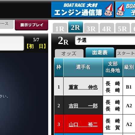
2
R
1
R
3
R
4
R
5
R
2
5/7
予選
R
【初 日】
支部
枠
選手名
級別
出身地
長 崎
1
B1
重富 伸也
長 崎
長 崎
2
A2
吉田 一郎
長 崎
長 崎
3
A2
山口 裕二
佐 賀