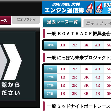
一般
ＢＯＡＴＲＡＣＥ振興会会
1R
2R
3R
4R
5
08/06
一般
にっぽん未来プロジェクト
1R
2R
3R
4R
5
07/31
1R
2R
3R
4R
5
07/30
1R
2R
3R
4R
5
07/29
1R
2R
3R
4R
5
07/28
一般
ミッドナイトボートレース