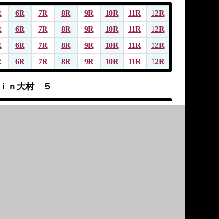
R
6R
7R
8R
9R
10R
11R
12R
R
6R
7R
8R
9R
10R
11R
12R
R
6R
7R
8R
9R
10R
11R
12R
R
6R
7R
8R
9R
10R
11R
12R
ｉｎ大村 ５
R
6R
7R
8R
9R
10R
11R
12R
R
6R
7R
8R
9R
10R
11R
12R
R
6R
7R
8R
9R
10R
11R
12R
R
6R
7R
8R
9R
10R
11R
12R
ｉｎ大村 ４
R
6R
7R
8R
9R
10R
11R
12R