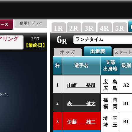
1
R
2
R
3
R
4
R
5
R
6
アリング
2/17
ランチタイム
R
【最終日】
支部
枠
選手名
級別
出身地
広 島
1
A2
山崎 裕司
広 島
福 岡
2
B1
表 健太
福 岡
埼 玉
3
B1
伊藤 雄二
埼 玉