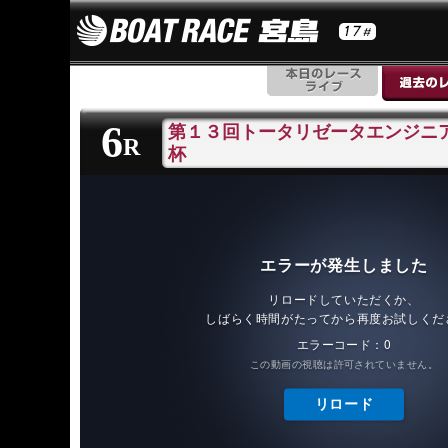
6
第１３回トータリゼータエンジニ
R
杯