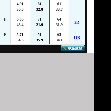
4.91
81
61
30.5
32.8
33.7
F
6.30
71
64
2R
43.4
21.9
31.9
F
5.71
51
63
11R
34.3
35.9
34.1