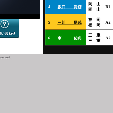
岡 山
4
B1
坂口 貴彦
岡 山
福 岡
5
A2
三川 昂暁
福 岡
三 重
6
A2
南 佑典
三 重