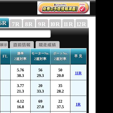
6
R
7
R
8
R
9
R
10
R
11
R
12
R
勝率
モーターNo.
ボートNo.
FL
早 見
2連対率
2連対率
2連対率
5.76
56
50
11R
38.3
29.3
20.0
3.77
20
35
21.3
33.3
28.2
4.12
69
22
1R
16.8
27.0
37.5