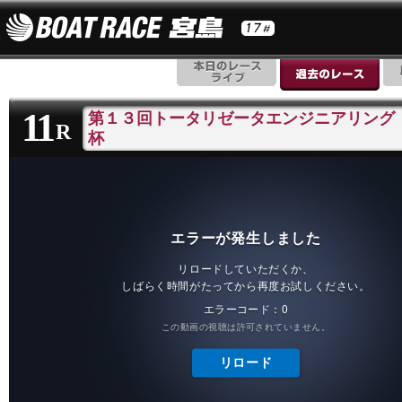
11
第１３回トータリゼータエンジニアリング
R
杯