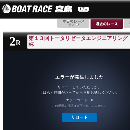
2
第１３回トータリゼータエンジニアリング
R
杯