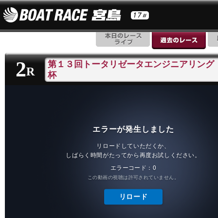
2
第１３回トータリゼータエンジニアリング
R
杯