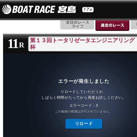
11
第１３回トータリゼータエンジニアリング
R
杯