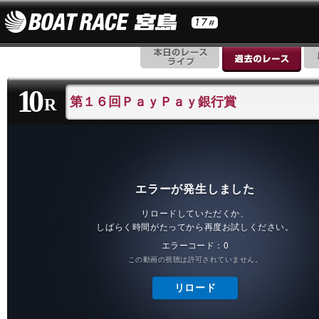
10
第１６回ＰａｙＰａｙ銀行賞
R