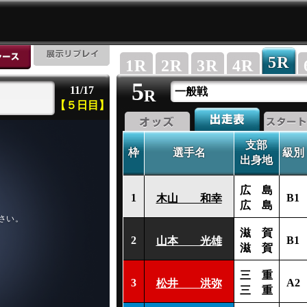
5
R
1
R
2
R
3
R
4
R
5
11/17
一般戦
R
【５日目】
支部
枠
選手名
級別
出身地
広 島
1
B1
木山 和幸
広 島
滋 賀
2
B1
山本 光雄
滋 賀
三 重
3
A2
松井 洪弥
三 重