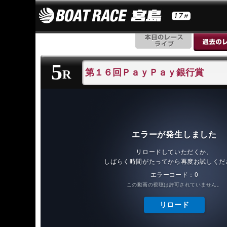
5
第１６回ＰａｙＰａｙ銀行賞
R