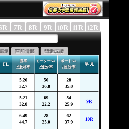
6
R
7
R
8
R
9
R
10
R
11
R
12
R
勝率
モーターNo.
ボートNo.
FL
早 見
2連対率
2連対率
2連対率
5.20
50
28
32.7
36.8
35.0
5.21
69
54
9R
32.8
22.2
25.9
6.49
28
62
10R
44.7
25.0
37.9