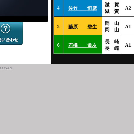
滋 賀
4
A2
佐竹 恒彦
滋 賀
岡 山
5
A1
藤原 碧生
岡 山
長 崎
6
A1
石橋 道友
長 崎