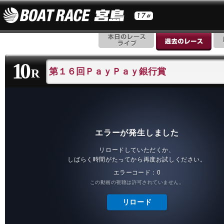
10
第１６回ＰａｙＰａｙ銀行賞
R