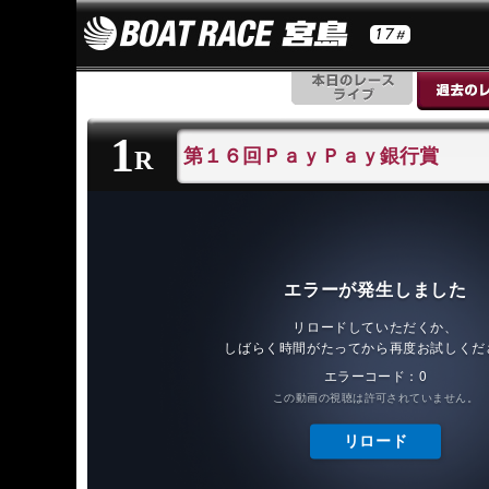
1
第１６回ＰａｙＰａｙ銀行賞
R