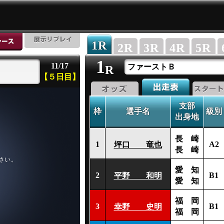
1
R
2
R
3
R
4
R
5
R
1
11/17
ファーストＢ
R
【５日目】
支部
枠
選手名
級別
出身地
長 崎
1
A2
坪口 竜也
長 崎
愛 知
2
B1
平野 和明
愛 知
福 岡
3
B1
幸野 史明
福 岡