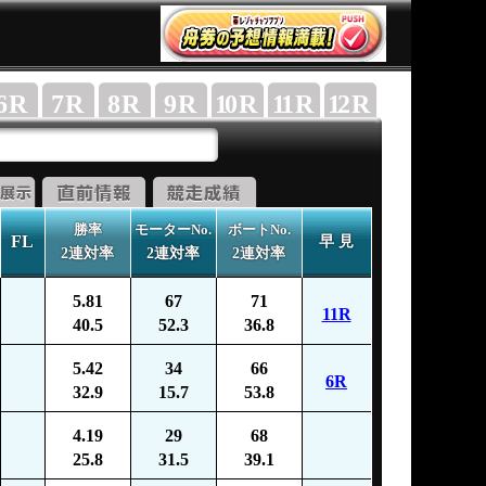
6
R
7
R
8
R
9
R
10
R
11
R
12
R
勝率
モーターNo.
ボートNo.
FL
早 見
2連対率
2連対率
2連対率
5.81
67
71
11R
40.5
52.3
36.8
5.42
34
66
6R
32.9
15.7
53.8
4.19
29
68
25.8
31.5
39.1