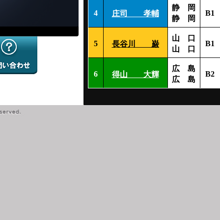
静 岡
4
B1
庄司 孝輔
静 岡
山 口
5
B1
長谷川 巌
山 口
広 島
6
B2
得山 大輝
広 島