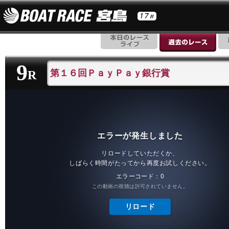
9
第１６回ＰａｙＰａｙ銀行賞
R