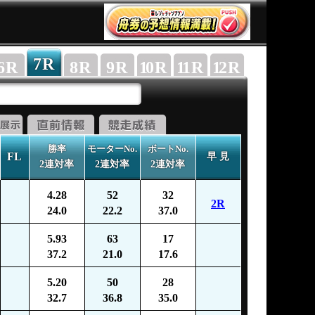
7
R
6
R
8
R
9
R
10
R
11
R
12
R
勝率
モーターNo.
ボートNo.
FL
早 見
2連対率
2連対率
2連対率
4.28
52
32
2R
24.0
22.2
37.0
5.93
63
17
37.2
21.0
17.6
5.20
50
28
32.7
36.8
35.0