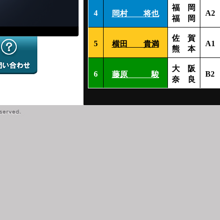
福 岡
4
A2
岡村 将也
福 岡
佐 賀
5
A1
横田 貴満
熊 本
大 阪
6
B2
藤原 駿
奈 良