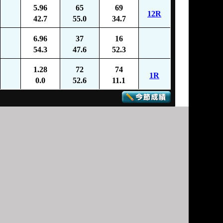
5.96
65
69
12R
42.7
55.0
34.7
6.96
37
16
54.3
47.6
52.3
1.28
72
74
1R
0.0
52.6
11.1