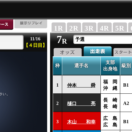
1
R
2
R
3
R
4
R
5
R
7
11/16
予選
R
【４日目】
支部
枠
選手名
級別
出身地
福 岡
1
B1
仲本 舜
沖 縄
長 崎
2
A2
樋口 亮
長 崎
広 島
3
B1
木山 和幸
広 島