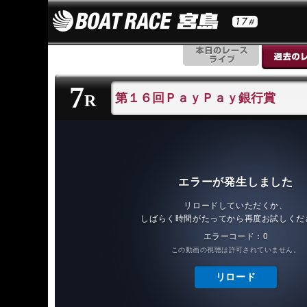
7
第１６回ＰａｙＰａｙ銀行賞
R