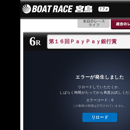
6
第１６回ＰａｙＰａｙ銀行賞
R