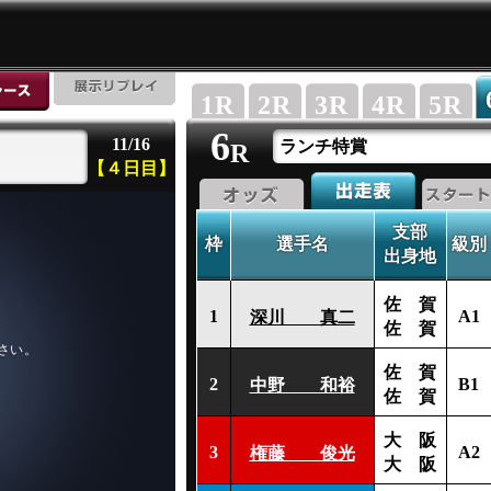
1
R
2
R
3
R
4
R
5
R
6
11/16
ランチ特賞
R
【４日目】
支部
枠
選手名
級別
出身地
佐 賀
1
A1
深川 真二
佐 賀
佐 賀
2
B1
中野 和裕
佐 賀
大 阪
3
A2
権藤 俊光
大 阪