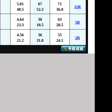
5.81
67
71
11R
40.5
52.3
36.8
4.64
30
63
1R
23.3
10.5
28.5
4.56
36
55
2R
21.2
31.8
24.1