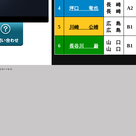
長 崎
4
A2
坪口 竜也
長 崎
広 島
5
B1
川崎 公靖
広 島
山 口
6
B1
長谷川 巌
山 口