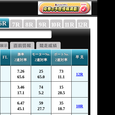
6
R
7
R
8
R
9
R
10
R
11
R
12
R
勝率
モーターNo.
ボートNo.
FL
早 見
2連対率
2連対率
2連対率
7.26
25
73
12R
65.6
65.0
11.1
3.46
74
15
17.1
5.2
28.5
6.47
59
35
10R
45.1
27.7
18.7