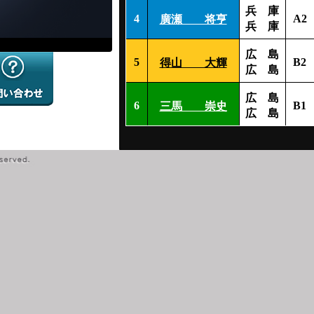
兵 庫
4
A2
廣瀬 将亨
兵 庫
広 島
5
B2
得山 大輝
広 島
広 島
6
B1
三馬 崇史
広 島