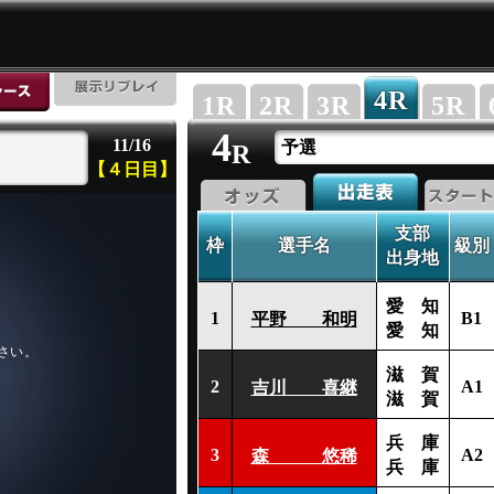
4
R
1
R
2
R
3
R
5
R
4
11/16
予選
R
【４日目】
支部
枠
選手名
級別
出身地
愛 知
1
B1
平野 和明
愛 知
滋 賀
2
A1
吉川 喜継
滋 賀
兵 庫
3
A2
森 悠稀
兵 庫