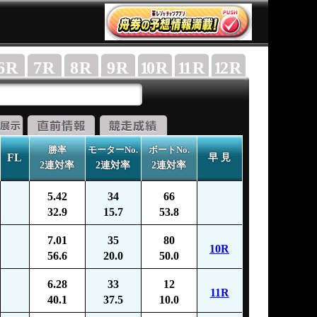
6
R
7
R
8
R
9
R
10
R
11
R
12
R
勝率
モーターNo.
ボートNo.
FL
早 見
2連対率
2連対率
2連対率
5.42
34
66
32.9
15.7
53.8
7.01
35
80
10R
56.6
20.0
50.0
6.28
33
12
11R
40.1
37.5
10.0