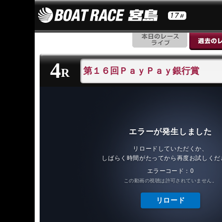
4
第１６回ＰａｙＰａｙ銀行賞
R