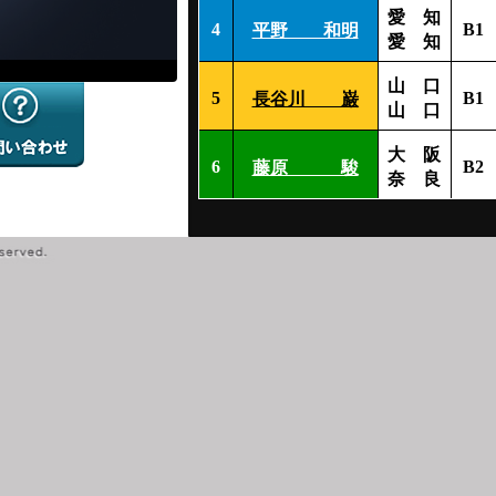
愛 知
4
B1
平野 和明
愛 知
山 口
5
B1
長谷川 巌
山 口
大 阪
6
B2
藤原 駿
奈 良