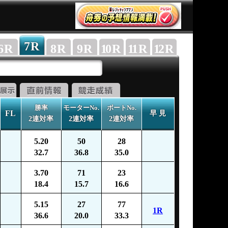
7
R
6
R
8
R
9
R
10
R
11
R
12
R
勝率
モーターNo.
ボートNo.
FL
早 見
2連対率
2連対率
2連対率
5.20
50
28
32.7
36.8
35.0
3.70
71
23
18.4
15.7
16.6
5.15
27
77
1R
36.6
20.0
33.3