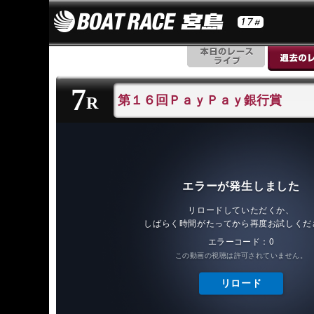
7
第１６回ＰａｙＰａｙ銀行賞
R