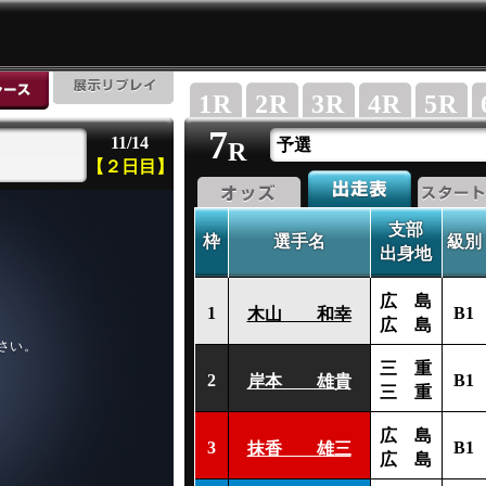
1
R
2
R
3
R
4
R
5
R
7
11/14
予選
R
【２日目】
支部
枠
選手名
級別
出身地
広 島
1
B1
木山 和幸
広 島
三 重
2
B1
岸本 雄貴
三 重
広 島
3
B1
抹香 雄三
広 島