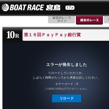
10
第１６回ＰａｙＰａｙ銀行賞
R