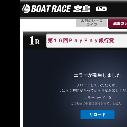
1
第１６回ＰａｙＰａｙ銀行賞
R