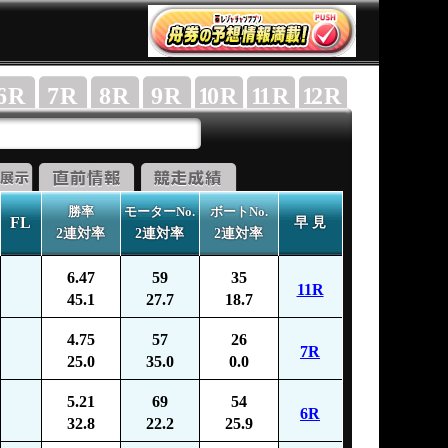
6
R
7
R
8
R
9
R
10
R
11
R
12
R
勝率
モーターNo.
ボートNo.
FL
早 見
2連対率
2連対率
2連対率
6.47
59
35
11R
45.1
27.7
18.7
4.75
57
26
7R
25.0
35.0
0.0
5.21
69
54
6R
32.8
22.2
25.9