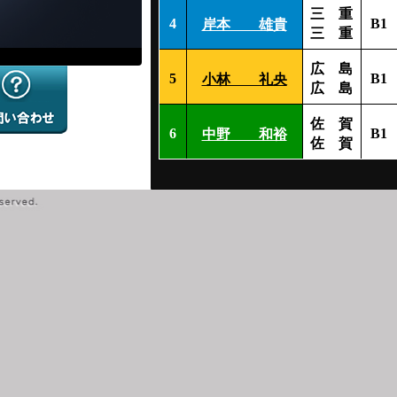
三 重
4
B1
岸本 雄貴
三 重
広 島
5
B1
小林 礼央
広 島
佐 賀
6
B1
中野 和裕
佐 賀