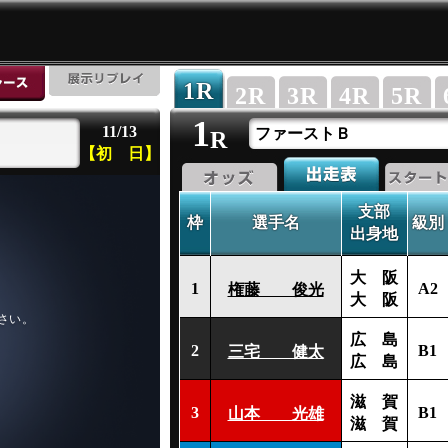
1
R
2
R
3
R
4
R
5
R
1
11/13
ファーストＢ
R
【初 日】
支部
枠
選手名
級別
出身地
大 阪
1
A2
権藤 俊光
大 阪
広 島
2
B1
三宅 健太
広 島
滋 賀
3
B1
山本 光雄
滋 賀