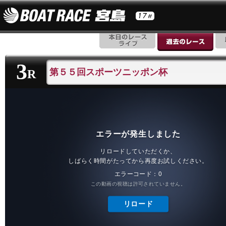
3
第５５回スポーツニッポン杯
R