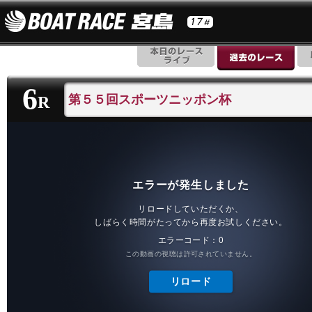
6
第５５回スポーツニッポン杯
R