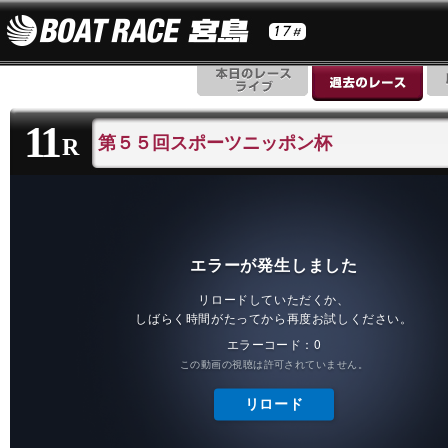
11
第５５回スポーツニッポン杯
R