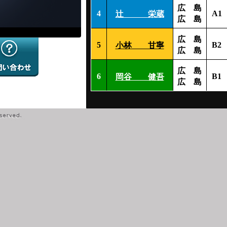
広 島
4
A1
辻 栄蔵
広 島
広 島
5
B2
小林 甘寧
広 島
広 島
6
B1
岡谷 健吾
広 島