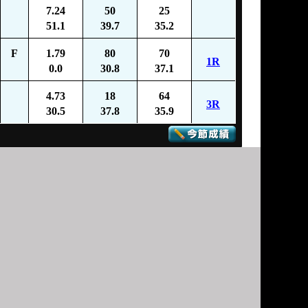
7.24
50
25
51.1
39.7
35.2
F
1.79
80
70
1R
0.0
30.8
37.1
4.73
18
64
3R
30.5
37.8
35.9