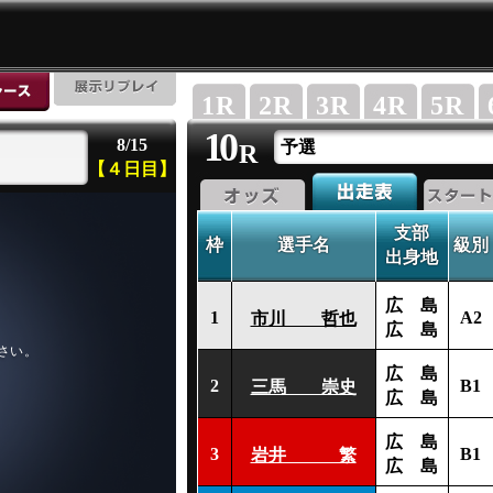
1
R
2
R
3
R
4
R
5
R
10
8/15
予選
R
【４日目】
支部
枠
選手名
級別
出身地
広 島
1
A2
市川 哲也
広 島
広 島
2
B1
三馬 崇史
広 島
広 島
3
B1
岩井 繁
広 島