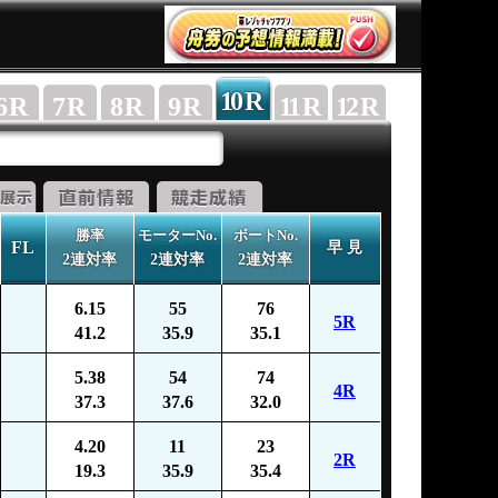
10
R
6
R
7
R
8
R
9
R
11
R
12
R
勝率
モーターNo.
ボートNo.
FL
早 見
2連対率
2連対率
2連対率
6.15
55
76
5R
41.2
35.9
35.1
5.38
54
74
4R
37.3
37.6
32.0
4.20
11
23
2R
19.3
35.9
35.4