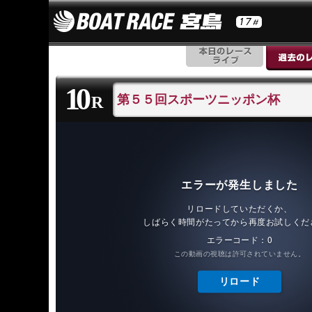
10
第５５回スポーツニッポン杯
R