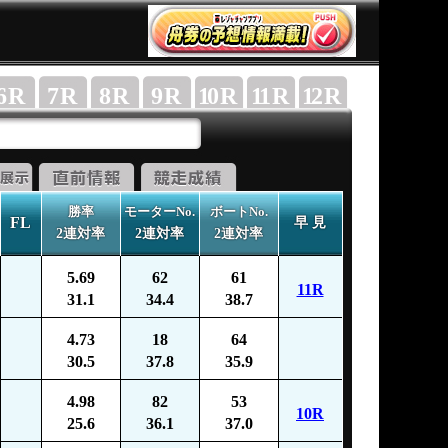
6
R
7
R
8
R
9
R
10
R
11
R
12
R
勝率
モーターNo.
ボートNo.
FL
早 見
2連対率
2連対率
2連対率
5.69
62
61
11R
31.1
34.4
38.7
4.73
18
64
30.5
37.8
35.9
4.98
82
53
10R
25.6
36.1
37.0