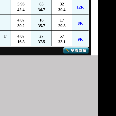
5.93
65
32
12R
42.4
34.7
30.4
4.07
16
17
8R
30.2
35.7
29.3
F
4.07
27
57
9R
16.8
37.5
33.1