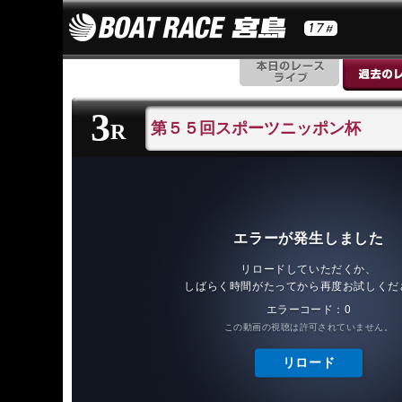
3
第５５回スポーツニッポン杯
R