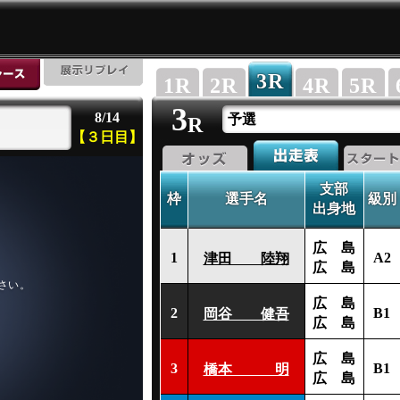
3
R
1
R
2
R
4
R
5
R
3
8/14
予選
R
【３日目】
支部
枠
選手名
級別
出身地
広 島
1
A2
津田 陸翔
広 島
広 島
2
B1
岡谷 健吾
広 島
広 島
3
B1
橋本 明
広 島