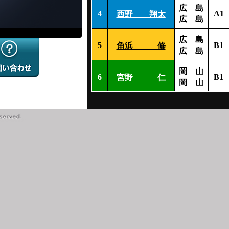
広 島
4
A1
西野 翔太
広 島
広 島
5
B1
角浜 修
広 島
岡 山
6
B1
宮野 仁
岡 山