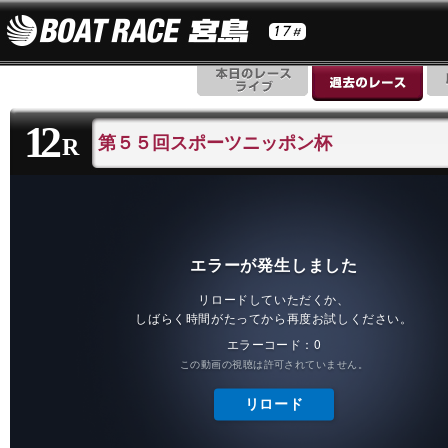
12
第５５回スポーツニッポン杯
R