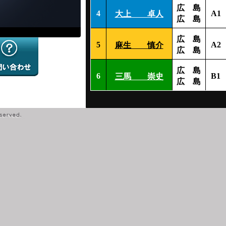
広 島
4
A1
大上 卓人
広 島
広 島
5
A2
麻生 慎介
広 島
広 島
6
B1
三馬 崇史
広 島