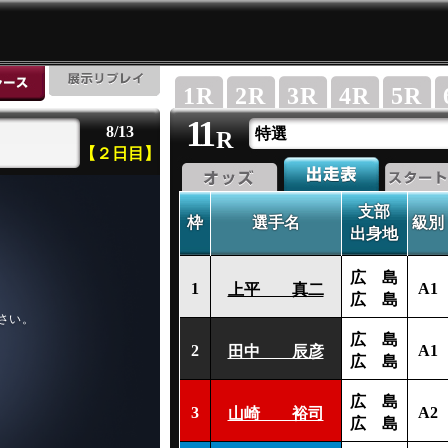
1
R
2
R
3
R
4
R
5
R
11
8/13
特選
R
【２日目】
支部
枠
選手名
級別
出身地
広 島
1
A1
上平 真二
広 島
広 島
2
A1
田中 辰彦
広 島
広 島
3
A2
山崎 裕司
広 島