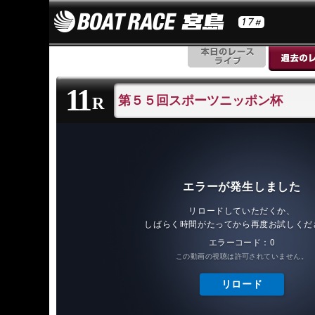
11
第５５回スポーツニッポン杯
R