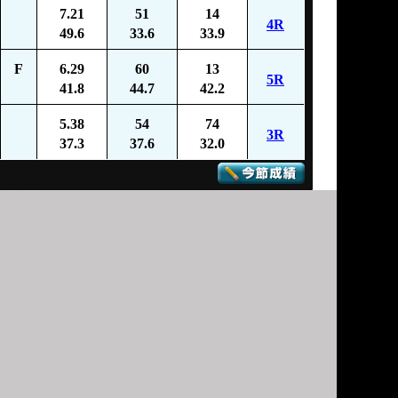
7.21
51
14
4R
49.6
33.6
33.9
F
6.29
60
13
5R
41.8
44.7
42.2
5.38
54
74
3R
37.3
37.6
32.0