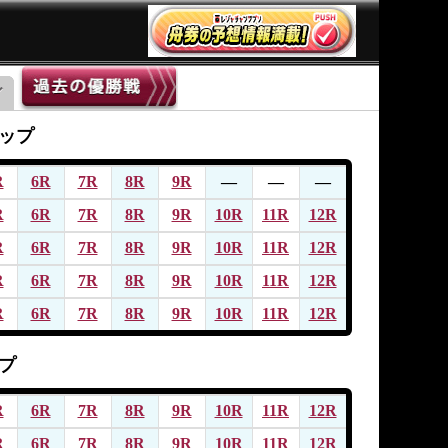
ップ
R
6R
7R
8R
9R
―
―
―
R
6R
7R
8R
9R
10R
11R
12R
R
6R
7R
8R
9R
10R
11R
12R
R
6R
7R
8R
9R
10R
11R
12R
R
6R
7R
8R
9R
10R
11R
12R
プ
R
6R
7R
8R
9R
10R
11R
12R
R
6R
7R
8R
9R
10R
11R
12R