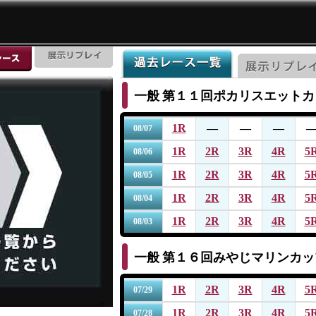
一般
第１１回ポカリスエットカ
1R
―
―
―
08/07
1R
2R
3R
4R
5
08/06
1R
2R
3R
4R
5
08/05
1R
2R
3R
4R
5
08/04
1R
2R
3R
4R
5
08/03
一般
第１６回みやじマリンカッ
1R
2R
3R
4R
5
07/29
1R
2R
3R
4R
5
07/28