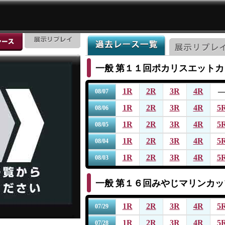
一般
第１１回ポカリスエットカ
1R
2R
3R
4R
08/07
1R
2R
3R
4R
5
08/06
1R
2R
3R
4R
5
08/05
1R
2R
3R
4R
5
08/04
1R
2R
3R
4R
5
08/03
一般
第１６回みやじマリンカッ
1R
2R
3R
4R
5
07/29
1R
2R
3R
4R
5
07/28