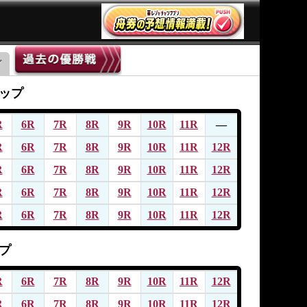
ップ
R
6R
7R
8R
9R
10R
11R
―
R
6R
7R
8R
9R
10R
11R
12R
R
6R
7R
8R
9R
10R
11R
12R
R
6R
7R
8R
9R
10R
11R
12R
R
6R
7R
8R
9R
10R
11R
12R
プ
R
6R
7R
8R
9R
10R
11R
12R
R
6R
7R
8R
9R
10R
11R
12R